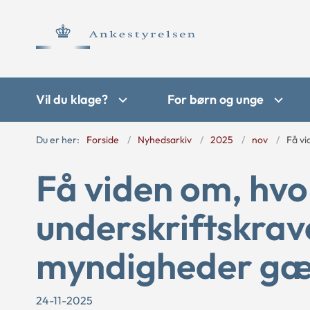
Vil du klage?
For børn og unge
Du er her:
Forside
Nyhedsarkiv
2025
nov
Få vi
Få viden om, hv
underskriftskrave
myndigheder gæ
24-11-2025