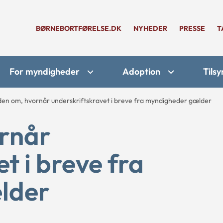
BØRNEBORTFØRELSE.DK
NYHEDER
PRESSE
T
For myndigheder
Adoption
Tilsy
den om, hvornår underskriftskravet i breve fra myndigheder gælder
ornår
t i breve fra
lder