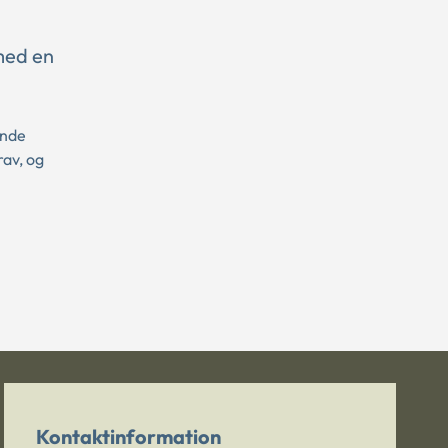
 med en
ende
rav, og
Kontaktinformation