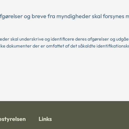
r afgørelser og breve fra myndigheder skal forsynes
der skal underskrive og identificere deres afgørelser og udgå
ilke dokumenter der er omfattet af det såkaldte identifikationsk
styrelsen
Links