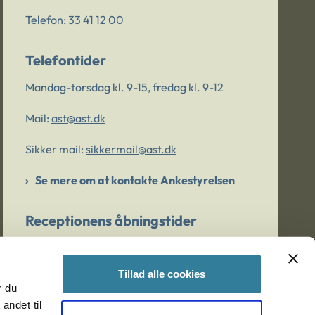
Telefon:
33 41 12 00
Telefontider
Mandag-torsdag kl. 9-15, fredag kl. 9-12
Mail:
ast@ast.dk
Sikker mail:
sikkermail@ast.dk
Se mere om at kontakte Ankestyrelsen
Receptionens åbningstider
Mandag-torsdag kl. 9-15, fredag kl. 9-13
Tillad alle cookies
r du
Er du bekymret for et barn/en ung?
andet til