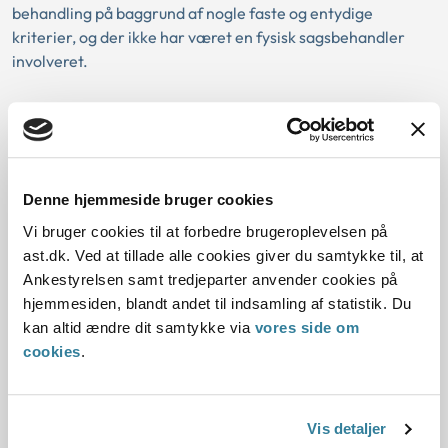
behandling på baggrund af nogle faste og entydige
kriterier, og der ikke har været en fysisk sagsbehandler
involveret.
Hvis et dokument udarbejdes ved automatisk
sagsbehandling, men en fysisk sagsbehandler også er
involveret i sagsbehandlingen, gælder det almindelige
identifikationskrav i det dokument, der sendes til borgeren.
Denne hjemmeside bruger cookies
Hvem skal identificere sig?
Vi bruger cookies til at forbedre brugeroplevelsen på
ast.dk. Ved at tillade alle cookies giver du samtykke til, at
Ankestyrelsen samt tredjeparter anvender cookies på
Identifikationskravet påhviler ”afsenderen af dokumentet”.
hjemmesiden, blandt andet til indsamling af statistik. Du
Afsenderen af et dokument vil normalt være den
kan altid ændre dit samtykke via
vores side om
sagsbehandler, der har udfærdiget afgørelsen,
cookies
.
partshøringen eller lign. eller eventuelt sagsbehandlerens
overordnede.
Identifikationskravet er ikke opfyldt, hvis den medarbejder,
Vis detaljer