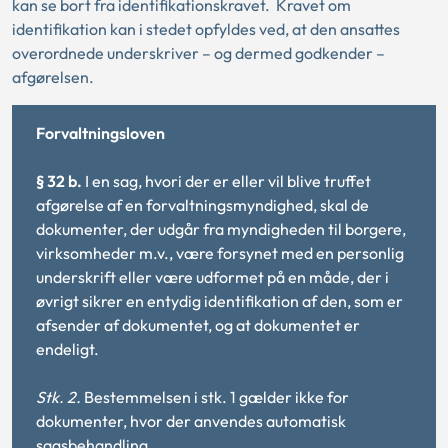
kan se bort fra identifikationskravet.
Kravet om
identifikation kan i stedet opfyldes ved, at den ansattes
overordnede underskriver – og dermed godkender –
afgørelsen.
Forvaltningsloven
§ 32 b.
I en sag, hvori der er eller vil blive truffet
afgørelse af en forvaltningsmyndighed, skal de
dokumenter, der udgår fra myndigheden til borgere,
virksomheder m.v., være forsynet med en personlig
underskrift eller være udformet på en måde, der i
øvrigt sikrer en entydig identifikation af den, som er
afsender af dokumentet, og at dokumentet er
endeligt.
Stk. 2.
Bestemmelsen i stk. 1 gælder ikke for
dokumenter, hvor der anvendes automatisk
sagsbehandling.