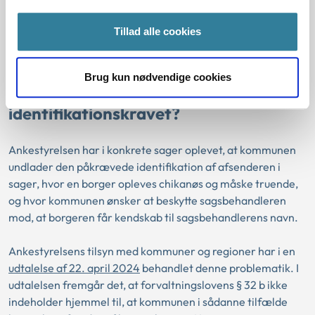
der identificerer sig, alene har varetaget den praktiske
opgave med at sende dokumentet til borger. Kravet er
Tillad alle cookies
heller ikke opfyldt, hvis det alene er en myndighed – og ikke
en person – der identificerer sig.
Brug kun nødvendige cookies
Kan kommunen konkret fravige
identifikationskravet?
Ankestyrelsen har i konkrete sager oplevet, at kommunen
undlader den påkrævede identifikation af afsenderen i
sager, hvor en borger opleves chikanøs og måske truende,
og hvor kommunen ønsker at beskytte sagsbehandleren
mod, at borgeren får kendskab til sagsbehandlerens navn.
Ankestyrelsens tilsyn med kommuner og regioner har i en
udtalelse af 22. april 2024
behandlet denne problematik. I
udtalelsen fremgår det, at forvaltningslovens § 32 b ikke
indeholder hjemmel til, at kommunen i sådanne tilfælde