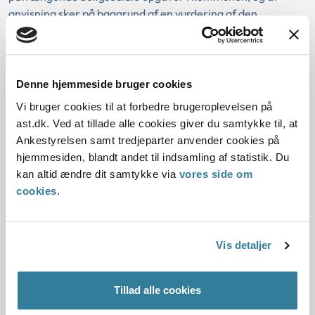
anvisning sker på baggrund af en vurdering af den
boligsøgendes behov og beboersammensætningen i den
relevante afdeling.
I 1. halvår 2026 vil Ankestyrelsens tilsyn på baggrund af
Denne hjemmeside bruger cookies
udtalelsen foretage en stikprøvekontrol af udvalgte
Vi bruger cookies til at forbedre brugeroplevelsen på
kommuner for at vurdere, om kommunernes kriterier for
ast.dk. Ved at tillade alle cookies giver du samtykke til, at
boligsocial anvisning overholder lovgivningen.
Ankestyrelsen samt tredjeparter anvender cookies på
hjemmesiden, blandt andet til indsamling af statistik. Du
Du kan læse den generelle udtalelse her
kan altid ændre dit samtykke via
vores side om
cookies
.
Læs tidligere nyhed om emnet
Vis detaljer
Tillad alle cookies