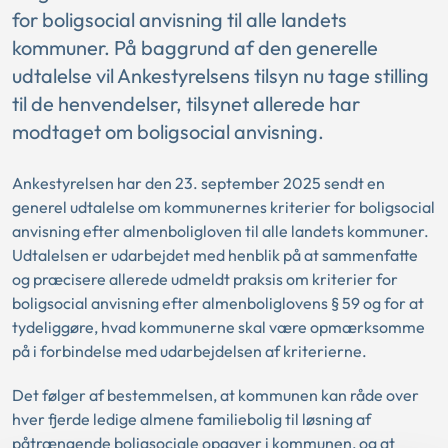
for boligsocial anvisning til alle landets
kommuner. På baggrund af den generelle
udtalelse vil Ankestyrelsens tilsyn nu tage stilling
til de henvendelser, tilsynet allerede har
modtaget om boligsocial anvisning.
Ankestyrelsen har den 23. september 2025 sendt en
generel udtalelse om kommunernes kriterier for boligsocial
anvisning efter almenboligloven til alle landets kommuner.
Udtalelsen er udarbejdet med henblik på at sammenfatte
og præcisere allerede udmeldt praksis om kriterier for
boligsocial anvisning efter almenboliglovens § 59 og for at
tydeliggøre, hvad kommunerne skal være opmærksomme
på i forbindelse med udarbejdelsen af kriterierne.
Det følger af bestemmelsen, at kommunen kan råde over
hver fjerde ledige almene familiebolig til løsning af
påtrængende boligsociale opgaver i kommunen, og at