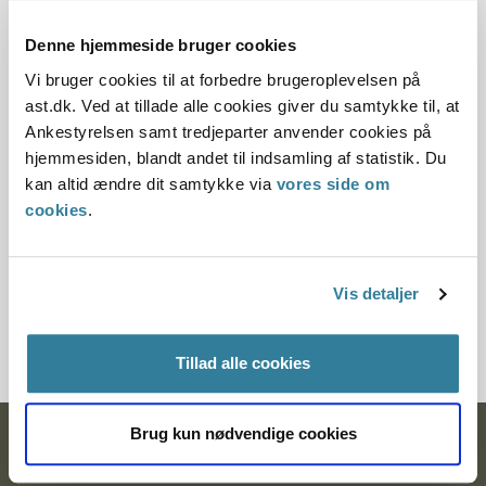
19-09-2025
Børn og unge
Handicap
Handicap børn
Denne hjemmeside bruger cookies
Vi bruger cookies til at forbedre brugeroplevelsen på
Ankestyrelsens nye undersøgelse giver indsigt i, hvordan
ast.dk. Ved at tillade alle cookies giver du samtykke til, at
kommuner bruger særlige dag- og klubtilbud efter barnets
Ankestyrelsen samt tredjeparter anvender cookies på
lov.
hjemmesiden, blandt andet til indsamling af statistik. Du
kan altid ændre dit samtykke via
vores side om
Mistænksom mail fra Ankestyrelsen
cookies
.
12-09-2025
Ankestyrelsen
Vis detaljer
Ved en fejl kom Ankestyrelsen til at udsende en test-mail til
abonnenter på vores nyhedsbreve uden for testmiljøet.
Tillad alle cookies
Brug kun nødvendige cookies
Ankestyrelsen