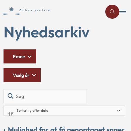
Nyhedsarkiv
Emne
Vælg år
Søg
Mulighed for at få genoptaget sager