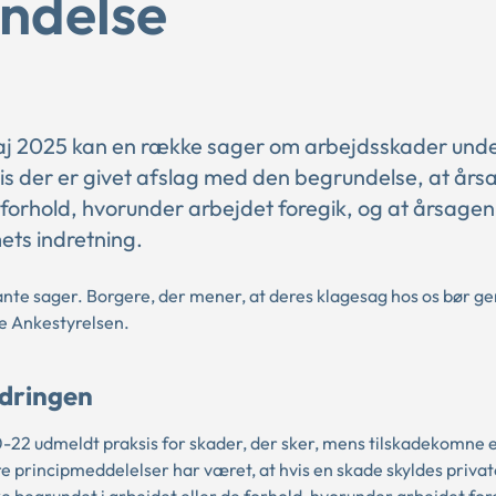
endelse
maj 2025 kan en række sager om arbejdsskader und
der er givet afslag med den begrundelse, at årsag
 forhold, hvorunder arbejdet foregik, og at årsagen 
ets indretning.
vante sager. Borgere, der mener, at deres klagesag hos os bør 
te Ankestyrelsen.
ndringen
-22 udmeldt praksis for skader, der sker, mens tilskadekomne e
e principmeddelelser har været, at hvis en skade skyldes privat
ke begrundet i arbejdet eller de forhold, hvorunder arbejdet for