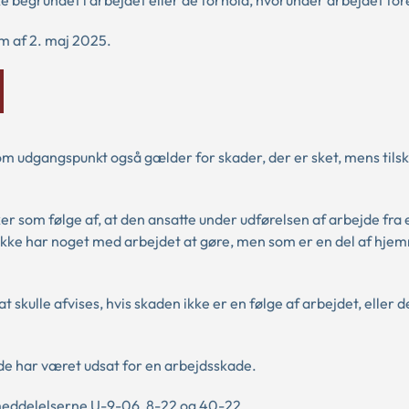
m af 2. maj 2025.
 som udgangspunkt også gælder for skader, der er sket, mens ti
er som følge af, at den ansatte under udførelsen af arbejde fra 
kke har noget med arbejdet at gøre, men som er en del af hje
 skulle afvises, hvis skaden ikke er en følge af arbejdet, eller d
de har været udsat for en arbejdsskade.
eddelelserne U-9-06, 8-22 og 40-22.