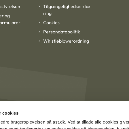
styrelsen
Tilgængelighedserklæ
ring
er og
formularer
Cookies
Persondatapolitik
Whistleblowerordning
 cookies
rbedre brugeroplevelsen på ast.dk. Ved at tillade alle cookies give
lsen samt tredjeparter anvender cookies på hjemmesiden, blandt 