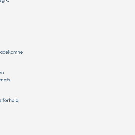
lskadekomne
en
mmets
e forhold