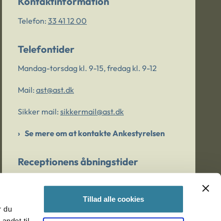
Kontaktinformation
Telefon:
33 41 12 00
Telefontider
Mandag-torsdag kl. 9-15, fredag kl. 9-12
Mail:
ast@ast.dk
Sikker mail:
sikkermail@ast.dk
Se mere om at kontakte Ankestyrelsen
Receptionens åbningstider
Mandag-torsdag kl. 9-15, fredag kl. 9-13
Tillad alle cookies
r du
Er du bekymret for et barn/en ung?
andet til