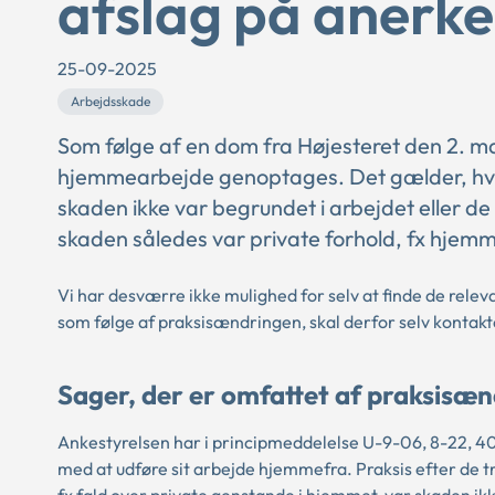
afslag på anerk
25-09-2025
Arbejdsskade
Som følge af en dom fra Højesteret den 2. 
hjemmearbejde genoptages. Det gælder, hvis 
skaden ikke var begrundet i arbejdet eller de
skaden således var private forhold, fx hjemm
Vi har desværre ikke mulighed for selv at finde de rele
som følge af praksisændringen, skal derfor selv kontak
Sager, der er omfattet af praksisæ
Ankestyrelsen har i principmeddelelse U-9-06, 8-22, 40
med at udføre sit arbejde hjemmefra. Praksis efter de tr
fx fald over private genstande i hjemmet, var skaden ik