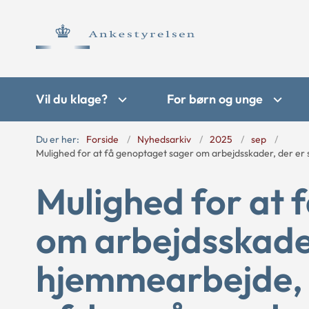
Vil du klage?
For børn og unge
Du er her:
Forside
Nyhedsarkiv
2025
sep
Mulighed for at få genoptaget sager om arbejdsskader, der er 
Mulighed for at 
om arbejdsskader
hjemmearbejde, h