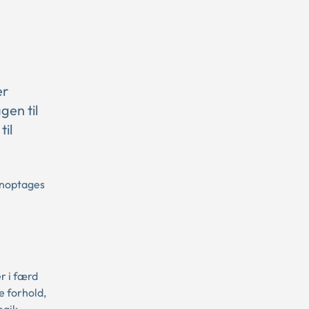
er
en til
til
genoptages
r i færd
e forhold,
egik.