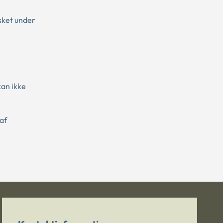
sket under
an ikke
af