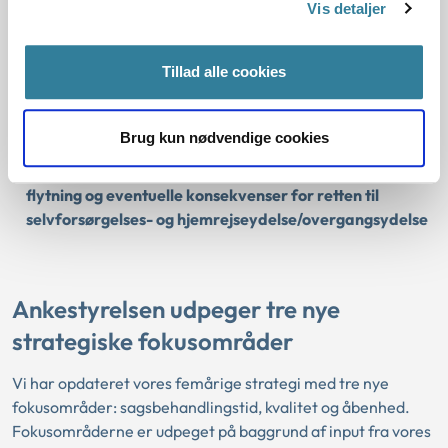
efter beskæftigelsesindsatsloven
Vis detaljer
Tillad alle cookies
Praksisnotat om fleksløntilskud efter
beskæftigelsesindsatsloven
Brug kun nødvendige cookies
Praksisnotat om overtagelse af integrationsansvar ved
flytning og eventuelle konsekvenser for retten til
selvforsørgelses- og hjemrejseydelse/overgangsydelse
Ankestyrelsen udpeger tre nye
strategiske fokusområder
Vi har opdateret vores femårige strategi med tre nye
fokusområder: sagsbehandlingstid, kvalitet og åbenhed.
Fokusområderne er udpeget på baggrund af input fra vores