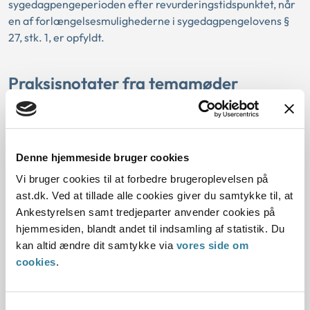
sygedagpengeperioden efter revurderingstidspunktet, når
en af forlængelsesmulighederne i sygedagpengelovens §
27, stk. 1, er opfyldt.
Praksisnotater fra temamøder
I Ankestyrelsen afgør vi hvert år omkring 1200 kommunale
sager på møder, hvor beskikkede medlemmer deltager.
Det kalder vi temamøder. Se notater fra møderne
Denne hjemmeside bruger cookies
nedenfor:
Vi bruger cookies til at forbedre brugeroplevelsen på
Praksisnotat om indtægters betydning for
ast.dk. Ved at tillade alle cookies giver du samtykke til, at
kontanthjælp mv. og tilbagebetaling af kontanthjælp
Ankestyrelsen samt tredjeparter anvender cookies på
hjemmesiden, blandt andet til indsamling af statistik. Du
kan altid ændre dit samtykke via
vores side om
Praksisnotat om særlig støtte - rimelig billigere bolig
cookies
.
Praksisnotat om tilbud om vejledning og opkvalificering