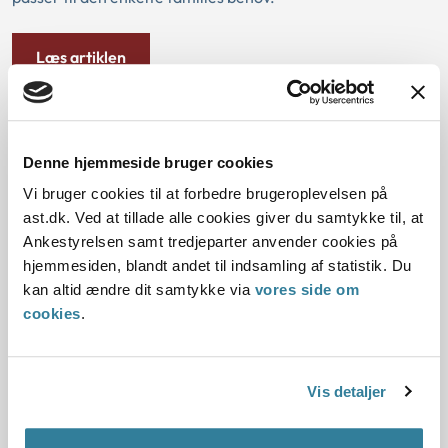
Læs artiklen
Erfaringer med ungekrisecentret
Joannahuset
Denne hjemmeside bruger cookies
Vi bruger cookies til at forbedre brugeroplevelsen på
Ankestyrelsen har undersøgt erfaringer med
ast.dk. Ved at tillade alle cookies giver du samtykke til, at
ungekrisecentret Joannahusets tilbud blandt unge,
Ankestyrelsen samt tredjeparter anvender cookies på
forældre og kommuner. Det sker i forlængelse af, at
hjemmesiden, blandt andet til indsamling af statistik. Du
Johannahuset siden den 1. januar 2024 fik nye udvidede
kan altid ændre dit samtykke via
vores side om
regler for at give husly til unge. I undersøgelsen ser
cookies
.
Ankestyrelsen på erfaringer med Joannahusets husly til
unge, rådgivning og brobygning til øvrige støtte- og
rådgivningstilbud samt hvad der karakteriserer gruppen af
Vis detaljer
unge, som er i kontakt med Joannahuset.