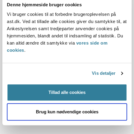
Denne hjemmeside bruger cookies
Vil du vide mere om reglerne og Ankestyrelsens praksis på
Vi bruger cookies til at forbedre brugeroplevelsen på
socialområdet, så tilmeld dig ét af vores formidlings- og
ast.dk. Ved at tillade alle cookies giver du samtykke til, at
undervisningstilbud.
Ankestyrelsen samt tredjeparter anvender cookies på
hjemmesiden, blandt andet til indsamling af statistik. Du
Se alle vores betalingskurser
kan altid ændre dit samtykke via
vores side om
cookies
.
Skræddersyede kurser og længerevarende læringsforløb
Som et supplement til vores åbne betalingskurser tilbyder vi
Vis detaljer
også at undervise en hel afdeling i et bestemt fagområde.
Tillad alle cookies
Læs mere om de skræddersyede kurser og
læringsforløb
Brug kun nødvendige cookies
Du er også velkommen til at kontakte os på
ast@ast.dk