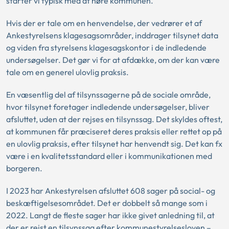
starter vi typisk med at høre kommunen.
Hvis der er tale om en henvendelse, der vedrører et af
Ankestyrelsens klagesagsområder, inddrager tilsynet data
og viden fra styrelsens klagesagskontor i de indledende
undersøgelser. Det gør vi for at afdække, om der kan være
tale om en generel ulovlig praksis.
En væsentlig del af tilsynssagerne på de sociale område,
hvor tilsynet foretager indledende undersøgelser, bliver
afsluttet, uden at der rejses en tilsynssag. Det skyldes oftest,
at kommunen får præciseret deres praksis eller rettet op på
en ulovlig praksis, efter tilsynet har henvendt sig. Det kan fx
være i en kvalitetsstandard eller i kommunikationen med
borgeren.
I 2023 har Ankestyrelsen afsluttet 608 sager på social- og
beskæftigelsesområdet. Det er dobbelt så mange som i
2022. Langt de fleste sager har ikke givet anledning til, at
der er rejst en tilsynssag efter kommunestyrelsesloven –