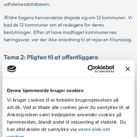
udtalelsesdatabasen.
Ældre Sagens henvendelse drejede sig om 12 kommuner. Vi
bad de 12 kommuner om at redegøre for deres
beslutninger. Efter at have modtaget kommunernes
høringssvar, var der ikke anledning til at rejse en tilsynssag.
Tema 2: Pligten til at offentliggøre
sagsbehandlingsfrister
En anden tematiseret tilsynsindsats i 2023 var
kommunernes forpligtelser efter retssikkerhedslovens § 3,
Denne hjemmeside bruger cookies
stk. 2. Ifølge bestemmelsen skal kommunalbestyrelsen på
de enkelte sagsområder på socialområdet fastsætte frister
Vi bruger cookies til at forbedre brugeroplevelsen på
for, hvor lang tid der må gå fra, at de har modtaget en
ast.dk. Ved at tillade alle cookies giver du samtykke til, at
ansøgning, til de har truffet afgørelse. Fristerne skal
Ankestyrelsen samt tredjeparter anvender cookies på
offentliggøres.
hjemmesiden, blandt andet til indsamling af statistik. Du
kan altid ændre dit samtykke via
vores side om
Ankestyrelsens tilsyn har i en længere årrække modtaget
cookies
.