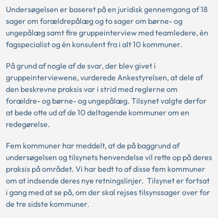
Undersøgelsen er baseret på en juridisk gennemgang af 18
sager om forældrepålæg og to sager om børne- og
ungepålæg samt fire gruppeinterview med teamledere, én
fagspecialist og én konsulent fra i alt 10 kommuner.
På grund af nogle af de svar, der blev givet i
gruppeinterviewene, vurderede Ankestyrelsen, at dele af
den beskrevne praksis var i strid med reglerne om
forældre- og børne- og ungepålæg. Tilsynet valgte derfor
at bede otte ud af de 10 deltagende kommuner om en
redegørelse.
Fem kommuner har meddelt, at de på baggrund af
undersøgelsen og tilsynets henvendelse vil rette op på deres
praksis på området. Vi har bedt to af disse fem kommuner
om at indsende deres nye retningslinjer. Tilsynet er fortsat
i gang med at se på, om der skal rejses tilsynssager over for
de tre sidste kommuner.