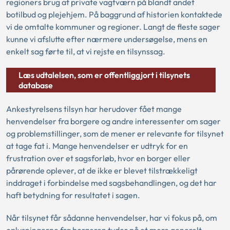
regioners brug af private vagtværn på blandt andet
botilbud og plejehjem. På baggrund af historien kontaktede
vi de omtalte kommuner og regioner. Langt de fleste sager
kunne vi afslutte efter nærmere undersøgelse, mens en
enkelt sag førte til, at vi rejste en tilsynssag.
Læs udtalelsen, som er offentliggjort i tilsynets
database
Ankestyrelsens tilsyn har herudover fået mange
henvendelser fra borgere og andre interessenter om sager
og problemstillinger, som de mener er relevante for tilsynet
at tage fat i. Mange henvendelser er udtryk for en
frustration over et sagsforløb, hvor en borger eller
pårørende oplever, at de ikke er blevet tilstrækkeligt
inddraget i forbindelse med sagsbehandlingen, og det har
haft betydning for resultatet i sagen.
Når tilsynet får sådanne henvendelser, har vi fokus på, om