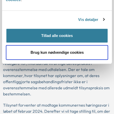
flere henvendelser om kommunernes offentliggjorte
sagsbehandlingsfrister, herunder en henvendelse fra
#enmillionstemmer i december 2022 om alle 98
Vis detaljer
kommuner.
Den 15. december 2023 afgav tilsynet en generel udtalelse
Tillad alle cookies
om kommunalbestyrelsernes forpligtelser efter
bestemmelsen og sendte den til alle kommunalbestyrelser.
Brug kun nødvendige cookies
Derudover sendte vi en høring til 15 kommuner og bad dem
redegøre for, hvordan de vil bringe deres praksis i
overensstemmelse med udtalelsen
.
Der er tale om
kommuner, hvor tilsynet har oplysninger om, at deres
offentliggjorte sagsbehandlingsfrister ikke er i
overensstemmelse med allerede udmeldt tilsynspraksis om
bestemmelsen.
Tilsynet forventer at modtage kommunernes høringssvar i
løbet af februar 2024. Derefter vi vil tage stilling til, om der