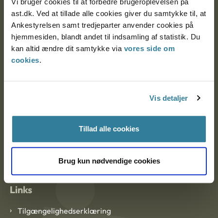
Vi bruger cookies til at forbedre brugeroplevelsen på
Ankestyrelsen Aalborg
ast.dk. Ved at tillade alle cookies giver du samtykke til, at
Ankestyrelsen samt tredjeparter anvender cookies på
Ankestyrelsen København
hjemmesiden, blandt andet til indsamling af statistik. Du
kan altid ændre dit samtykke via
vores side om
cookies
.
EAN: 57 98 000 35 48 21
CVR: 1007 4002
Vis detaljer
Om Ankestyrelsen
Tillad alle cookies
Om Ankestyrelsen
Blanketter og kontaktformularer
Brug kun nødvendige cookies
Links
Tilgængelighedserklæring