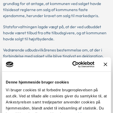
grundlag for at antage, at kommunen ved salget havde
tilsidesat reglerne om salg af kommunens faste
ejendomme, herunder kravet om salg til markedspris.
Statsforvaltningen lagde vægt på, at der ved udbuddet
havde været tilbud fra otte tilbudsgivere, og at kommunen
havde solgt til højstbydende.
Vedrørende udbudsvilkårenes bestemmelse om, at der i
forbindelse med salget ville blive tinglyst en deklaration,
lagde statsforvaltningen vægt på, at kommunen lovligt
kunne udbyde ejendommen til salg på vilkår, som var
fastsat med henblik på at varetage en lovlig kommunal
interesse.
Denne hjemmeside bruger cookies
Vi bruger cookies til at forbedre brugeroplevelsen på
ast.dk. Ved at tillade alle cookies giver du samtykke til, at
Download PDF
Ankestyrelsen samt tredjeparter anvender cookies på
hjemmesiden, blandt andet til indsamling af statistik. Du