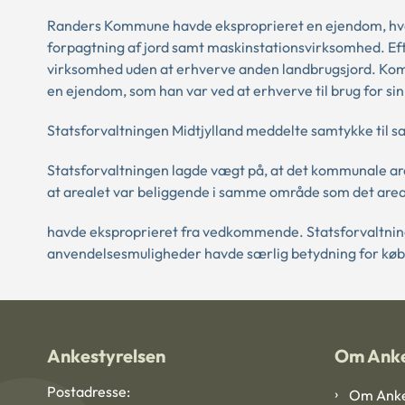
Randers Kommune havde eksproprieret en ejendom, hvor
forpagtning af jord samt maskinstationsvirksomhed. E
virksomhed uden at erhverve anden landbrugsjord. Komm
en ejendom, som han var ved at erhverve til brug for si
Statsforvaltningen Midtjylland meddelte samtykke til sa
Statsforvaltningen lagde vægt på, at det kommunale area
at arealet var beliggende i samme område som det ar
havde eksproprieret fra vedkommende. Statsforvaltning
anvendelsesmuligheder havde særlig betydning for køb
Ankestyrelsen
Om Anke
Postadresse:
Om Anke