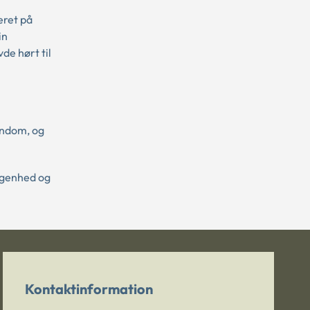
eret på
in
e hørt til
endom, og
ggenhed og
Kontaktinformation