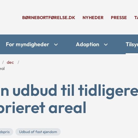
BØRNEBORTFØRELSE.DK
NYHEDER
PRESSE
T
For myndigheder
Adoption
Tilsy
dec
eal
n udbud til tidliger
prieret areal
dspris
Udbud af fast ejendom