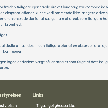
fra den tidligere ejer havde drevet landbrugsvirksomhed bas
fter ekspropriationen kunne vedkommende ikke længere drive s
unen ønskede derfor at sælge ham et areal, som tidligere havd
n virksomhed.
lget.
l skulle afhændes til den tidligere ejer af en eksproprieret ej
eal, kommunen
en lagde endvidere vægt på, at arealet som følge af dets beli
eren.
styrelsen
Links
styrelsen
Tilgængelighedserklæ