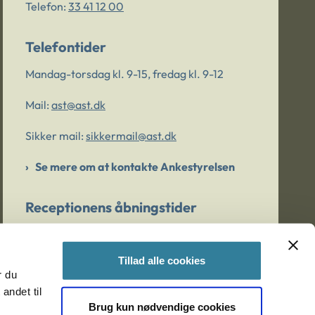
Telefon:
33 41 12 00
Telefontider
Mandag-torsdag kl. 9-15, fredag kl. 9-12
Mail:
ast@ast.dk
Sikker mail:
sikkermail@ast.dk
Se mere om at kontakte Ankestyrelsen
Receptionens åbningstider
Mandag-torsdag kl. 9-15, fredag kl. 9-13
Tillad alle cookies
r du
Er du bekymret for et barn/en ung?
andet til
Brug kun nødvendige cookies