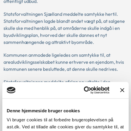
offentligt udbud.
Statsforvaltningen Sjælland meddelte samtykke hertil.
Statsforvaltningen lagde blandt andet vægt på, at salgene
skulle ske med henblik på, at områderne skulle indgå i en
byudviklingsplan, hvorved der skulle dannes et nyt
sammenhængende og attraktivt byområde.
Kommunen anmodede ligeledes om samtykke til, at
arealudviklingsselskabet kunne erhverve en ejendom, hvis
kommunen senere besluttede, at denne skulle nedrives.
Statsforvaltningen meddelte afslag og udtalte i den
forbindelse, at fritagelse for offentligt udbud med
tilsynsmyndighedens godkendelse forudsætter, at
tilbudsgiveren har et konkret og aktuelt – og ikke blot
potentielt – behov for erhvervelse af netop den
Denne hjemmeside bruger cookies
omhandlede ejendom. Dette var ikke opfyldt, da salget var
Vi bruger cookies til at forbedre brugeroplevelsen på
afhængigt af en fremtidig, uvis kommunal beslutning.
ast.dk. Ved at tillade alle cookies giver du samtykke til, at