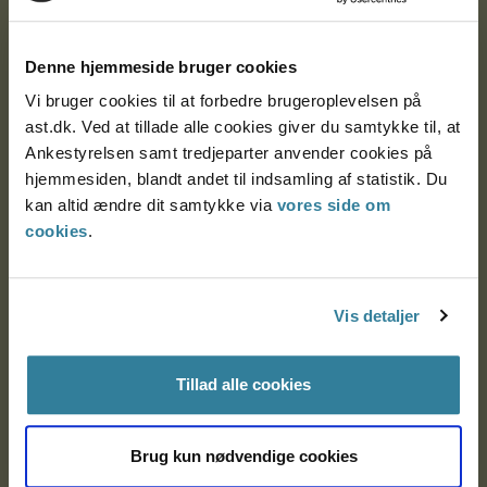
Ankestyrelsen
Postadresse:
Denne hjemmeside bruger cookies
Nytorv 7, 2. sal
Vi bruger cookies til at forbedre brugeroplevelsen på
9000 Aalborg
ast.dk. Ved at tillade alle cookies giver du samtykke til, at
Ankestyrelsen samt tredjeparter anvender cookies på
hjemmesiden, blandt andet til indsamling af statistik. Du
kan altid ændre dit samtykke via
vores side om
Ankestyrelsen Aalborg
cookies
.
Ankestyrelsen København
Vis detaljer
EAN: 57 98 000 35 48 21
CVR: 1007 4002
Tillad alle cookies
Brug kun nødvendige cookies
Om Ankestyrelsen