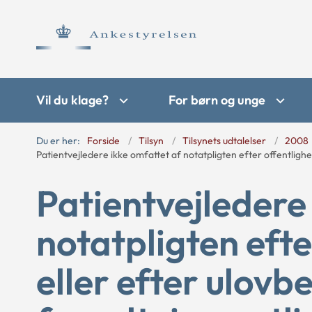
Vil du klage?
For børn og unge
Du er her:
Forside
Tilsyn
Tilsynets udtalelser
2008
Patientvejledere ikke omfattet af notatpligten efter offentlig
Patientvejledere
notatpligten eft
eller efter ulov