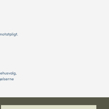
notatpligt.
gehusvalg,
ngelserne