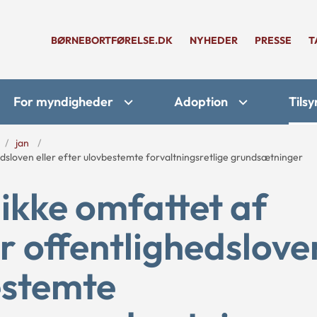
BØRNEBORTFØRELSE.DK
NYHEDER
PRESSE
T
For myndigheder
Adoption
Tilsy
jan
hedsloven eller efter ulovbestemte forvaltningsretlige grundsætninger
 ikke omfattet af
er offentlighedslove
bestemte