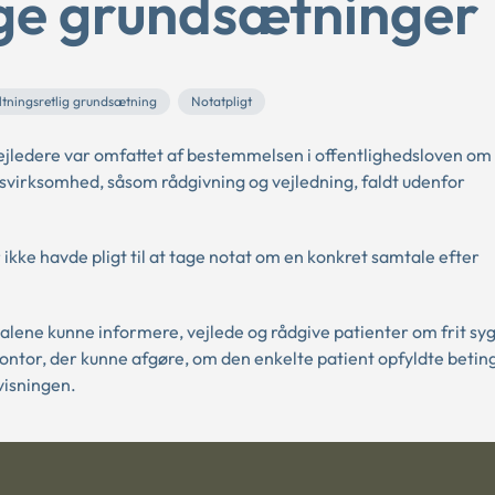
ige grundsætninger
ltningsretlig grundsætning
Notatpligt
ejledere var omfattet af bestemmelsen i offentlighedsloven om 
gsvirksomhed, såsom rådgivning og vejledning, faldt udenfor
ikke havde pligt til at tage notat om en konkret samtale efter
alene kunne informere, vejlede og rådgive patienter om frit sy
skontor, der kunne afgøre, om den enkelte patient opfyldte beti
visningen.