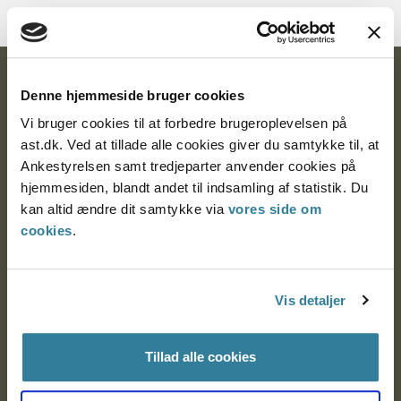
Ankestyrelsen
Denne hjemmeside bruger cookies
Postadresse:
Vi bruger cookies til at forbedre brugeroplevelsen på
ast.dk. Ved at tillade alle cookies giver du samtykke til, at
Nytorv 7, 2. sal
Ankestyrelsen samt tredjeparter anvender cookies på
9000 Aalborg
hjemmesiden, blandt andet til indsamling af statistik. Du
kan altid ændre dit samtykke via
vores side om
cookies
.
Ankestyrelsen Aalborg
Vis detaljer
Ankestyrelsen København
Tillad alle cookies
EAN: 57 98 000 35 48 21
CVR: 1007 4002