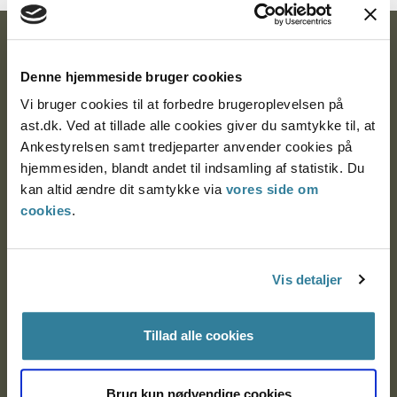
Ankestyrelsen
Denne hjemmeside bruger cookies
Postadresse:
Vi bruger cookies til at forbedre brugeroplevelsen på
Nytorv 7, 2. sal
ast.dk. Ved at tillade alle cookies giver du samtykke til, at
9000 Aalborg
Ankestyrelsen samt tredjeparter anvender cookies på
hjemmesiden, blandt andet til indsamling af statistik. Du
kan altid ændre dit samtykke via
vores side om
cookies
.
Ankestyrelsen Aalborg
Ankestyrelsen København
Vis detaljer
EAN: 57 98 000 35 48 21
Tillad alle cookies
CVR: 1007 4002
Brug kun nødvendige cookies