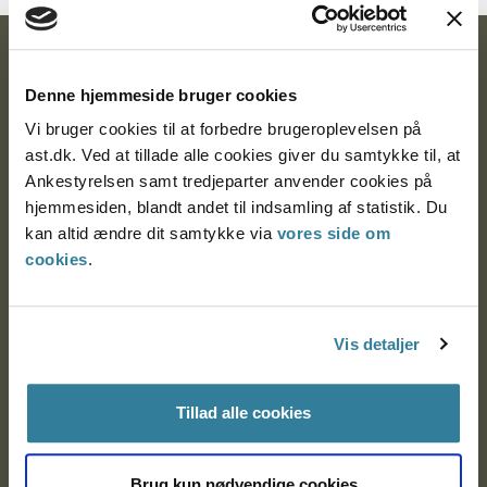
Ankestyrelsen
Denne hjemmeside bruger cookies
Postadresse:
Vi bruger cookies til at forbedre brugeroplevelsen på
Nytorv 7, 2. sal
ast.dk. Ved at tillade alle cookies giver du samtykke til, at
9000 Aalborg
Ankestyrelsen samt tredjeparter anvender cookies på
hjemmesiden, blandt andet til indsamling af statistik. Du
kan altid ændre dit samtykke via
vores side om
cookies
.
Ankestyrelsen Aalborg
Ankestyrelsen København
Vis detaljer
EAN: 57 98 000 35 48 21
Tillad alle cookies
CVR: 1007 4002
Brug kun nødvendige cookies