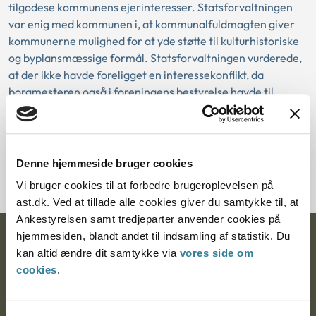
tilgodese kommunens ejerinteresser. Statsforvaltningen
var enig med kommunen i, at kommunalfuldmagten giver
kommunerne mulighed for at yde støtte til kulturhistoriske
og byplansmæssige formål. Statsforvaltningen vurderede,
at der ikke havde foreligget en interessekonflikt, da
borgmesteren også i foreningens bestyrelse havde til
opgave at varetage kommunens interesser.
Download PDF
Denne hjemmeside bruger cookies
Vi bruger cookies til at forbedre brugeroplevelsen på
ast.dk. Ved at tillade alle cookies giver du samtykke til, at
Ankestyrelsen samt tredjeparter anvender cookies på
hjemmesiden, blandt andet til indsamling af statistik. Du
Ankestyrelsen
kan altid ændre dit samtykke via
vores side om
cookies
.
Postadresse:
Nytorv 7, 2. sal