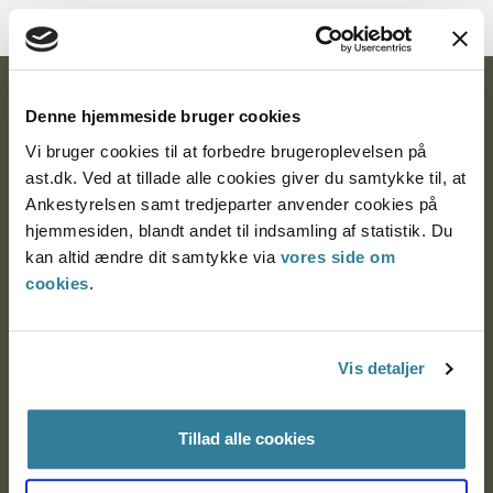
Ankestyrelsen
Denne hjemmeside bruger cookies
Postadresse:
Vi bruger cookies til at forbedre brugeroplevelsen på
ast.dk. Ved at tillade alle cookies giver du samtykke til, at
Nytorv 7, 2. sal
Ankestyrelsen samt tredjeparter anvender cookies på
9000 Aalborg
hjemmesiden, blandt andet til indsamling af statistik. Du
kan altid ændre dit samtykke via
vores side om
cookies
.
Ankestyrelsen Aalborg
Vis detaljer
Ankestyrelsen København
Tillad alle cookies
EAN: 57 98 000 35 48 21
CVR: 1007 4002