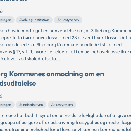
26
vningen
Skole og institution
Ankestyrelsen
lsen havde modtaget en henvendelse om, at Silkeborg Kommun
t oprette to børnehaveklasser med 28 elever i hver klasse i det 
sen vurderede, at Silkeborg Kommune handlede i strid med
ovens § 17, stk. 1, hvorefter elevtallet i en børnehaveklasse ikke
6 elever ved skoleårets sta...
org Kommunes anmodning om en
dsudtalelse
6
vningen
Sundhedsloven
Ankestyrelsen
mmune har bedt tilsynet om at vurdere lovligheden af at give e
gruppe af borgere efter udskrivning fra sygehus og med et læg
genoptræning mulighed for at lave selvtræning i kommunens lok