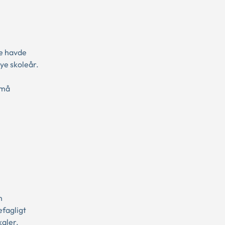
e havde
nye skoleår.
 må
n
efagligt
aler.