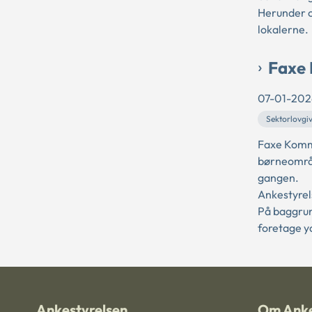
Herunder o
lokalerne.
Faxe 
07-01-202
Sektorlovgi
Faxe Kommu
børneområ
gangen.
Ankestyrel
På baggrun
foretage y
Ankestyrelsen
Om Anke