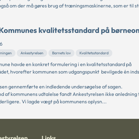
gså om der må gøres brug af træningsmaskinerne, som er til st
Kommunes kvalitetsstandard på børneo
6
vningen
Ankestyrelsen
Barnets lov
Kvalitetsstandard
ne havde en konkret formulering i en kvalitetsstandard på
det, hvorefter kommunen som udgangspunkt bevilgede én inds
sen gennemførte en indledende undersøgelse af sagen.
d af kommunens udtalelse fandt Ankestyrelsen ikke anledning ti
derligere. Vi lagde vægt på kommunens oplysn...
styrelsen
Links