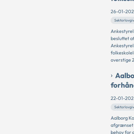
26-01-20
Sektorlovgi
Ankestyre
besluttet a
Ankestyrel
folkeskolel
overstige 2
Aalb
forhån
22-01-202
Sektorlovgi
Aalborg Ko
afgrænset 
behov for 