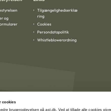
styrelsen
Tilgængelighedserklæ
ring
er og
formularer
Cookies
Persondatapolitik
Whistleblowerordning
 cookies
rbedre brugeroplevelsen på ast.dk. Ved at tillade alle cookies give