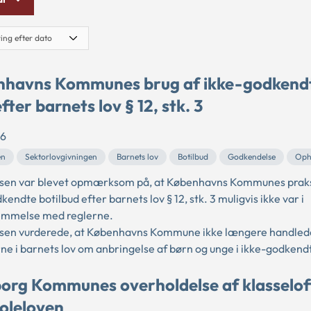
nhavns Kommunes brug af ikke-godkend
efter barnets lov § 12, stk. 3
26
en
Sektorlovgivningen
Barnets lov
Botilbud
Godkendelse
Oph
sen var blevet opmærksom på, at Københavns Kommunes praksi
kendte botilbud efter barnets lov § 12, stk. 3 muligvis ikke var i
emmelse med reglerne.
sen vurderede, at Københavns Kommune ikke længere handlede 
ne i barnets lov om anbringelse af børn og unge i ikke-godkendt
borg Kommunes overholdelse af klasseloft
koleloven