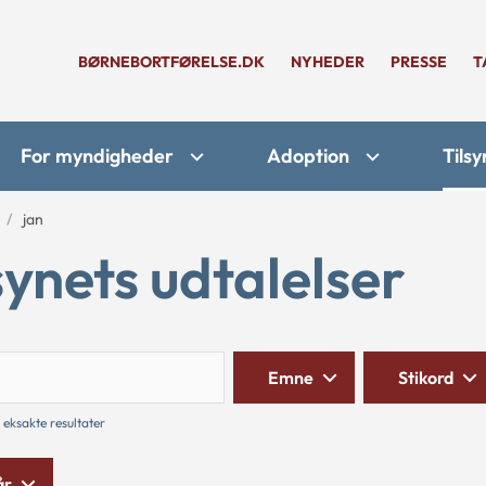
BØRNEBORTFØRELSE.DK
NYHEDER
PRESSE
T
For myndigheder
Adoption
Tilsy
jan
synets udtalelser
Søg
Emne
Stikord
 eksakte resultater
år