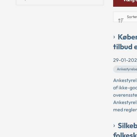
Købe
tilbud 
29-01-20
Ankestyrels
Ankestyrel
af ikke-god
overensst
Ankestyrel
med regler
Silke
folkes