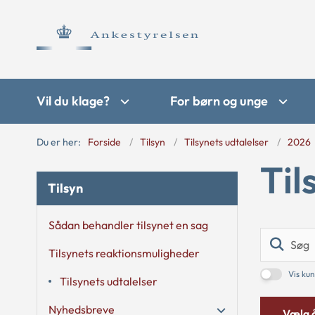
Vil du klage?
For børn og unge
Du er her:
Forside
Tilsyn
Tilsynets udtalelser
2026
Til
Tilsyn
Sådan behandler tilsynet en sag
Tilsynets reaktionsmuligheder
Vis kun
Tilsynets udtalelser
Nyhedsbreve
Vælg 