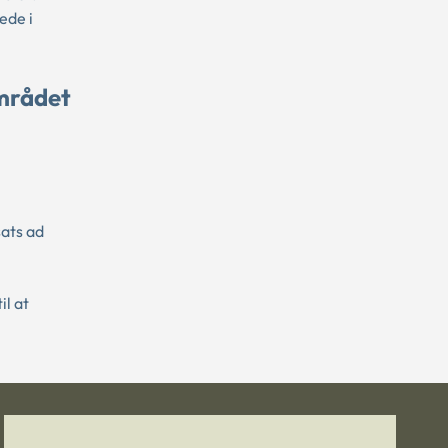
ede i
mrådet
ats ad
l at