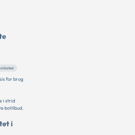
te
oldssted
s for brug
i strid
e botilbud.
et i