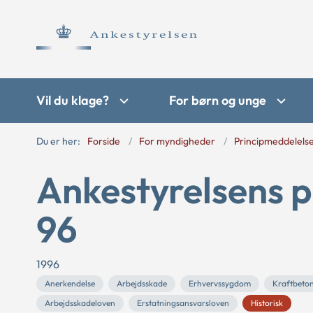
Vil du klage?
For børn og unge
Du er her:
Forside
For myndigheder
Principmeddelels
Ankestyrelsens p
96
1996
Anerkendelse
Arbejdsskade
Erhvervssygdom
Kraftbeton
Arbejdsskadeloven
Erstatningsansvarsloven
Historisk