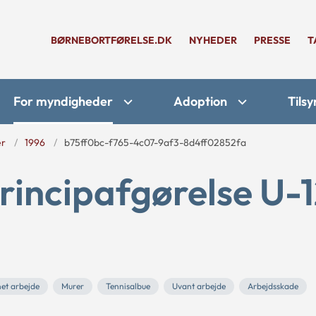
BØRNEBORTFØRELSE.DK
NYHEDER
PRESSE
T
For myndigheder
Adoption
Tilsy
er
1996
b75ff0bc-f765-4c07-9af3-8d4ff02852fa
rincipafgørelse U-
et arbejde
Murer
Tennisalbue
Uvant arbejde
Arbejdsskade