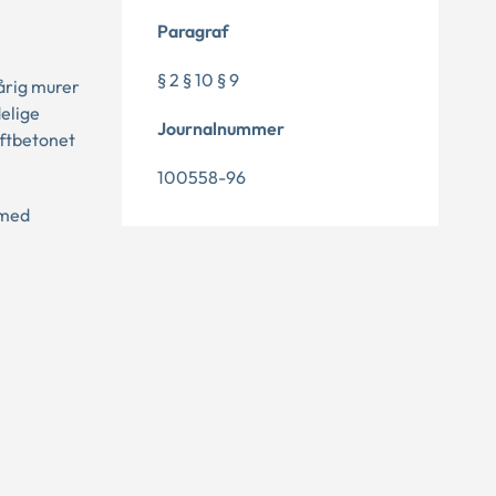
Paragraf
§ 2 § 10 § 9
årig murer
elige
Journalnummer
aftbetonet
100558-96
 med