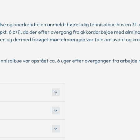
e og anerkendte en anmeldt højresidig tennisalbue hos en 31-
kt. 6 b) i), da der efter overgang fra akkordarbejde med almind
sten og dermed forøget mørtelmængde var tale om uvant og kr
ennisalbue var opstået ca. 6 uger efter overgangen fra arbejde