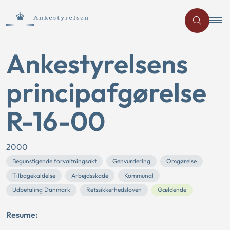
Ankestyrelsens
principafgørelse
R-16-00
2000
Begunstigende forvaltningsakt
Genvurdering
Omgørelse
Tilbagekaldelse
Arbejdsskade
Kommunal
Udbetaling Danmark
Retssikkerhedsloven
Gældende
Resume: