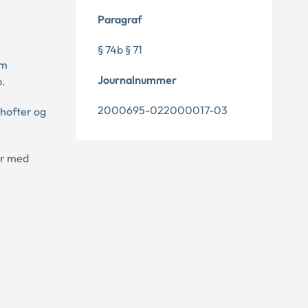
Paragraf
§ 74b § 71
om
Journalnummer
b.
2000695-022000017-03
 hofter og
ser med