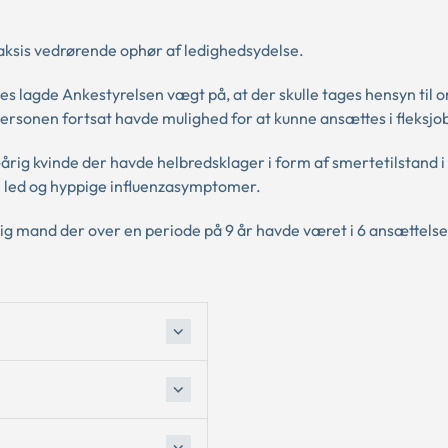
raksis vedrørende ophør af ledighedsydelse.
 lagde Ankestyrelsen vægt på, at der skulle tages hensyn til 
 personen fortsat havde mulighed for at kunne ansættes i fleksjo
 42-årig kvinde der havde helbredsklager i form af smertetilstand i
e led og hyppige influenzasymptomer.
3-årig mand der over en periode på 9 år havde været i 6 ansættel