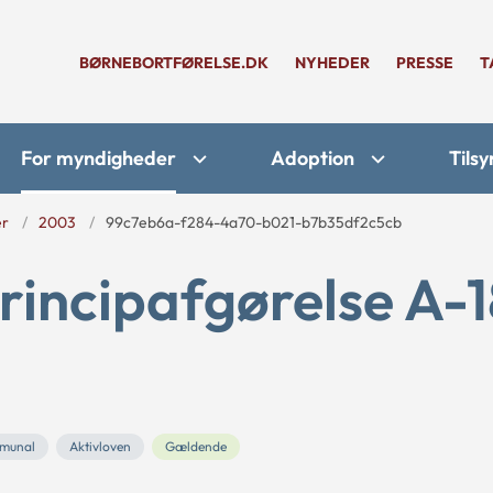
BØRNEBORTFØRELSE.DK
NYHEDER
PRESSE
T
For myndigheder
Adoption
Tilsy
er
2003
99c7eb6a-f284-4a70-b021-b7b35df2c5cb
rincipafgørelse A-1
munal
Aktivloven
Gældende