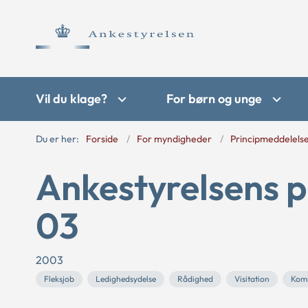
Vil du klage?
For børn og unge
Du er her:
Forside
For myndigheder
Principmeddelels
Ankestyrelsens p
03
2003
Fleksjob
Ledighedsydelse
Rådighed
Visitation
Kom