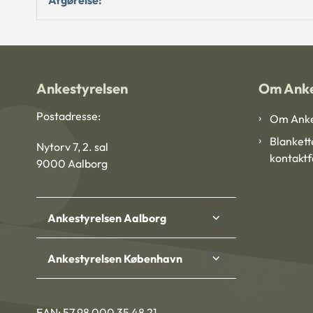
Ankestyrelsen
Om Anke
Postadresse:
Om Anke
Blankett
Nytorv 7, 2. sal
kontakt
9000 Aalborg
Ankestyrelsen Aalborg
Ankestyrelsen København
EAN: 57 98 000 35 48 21