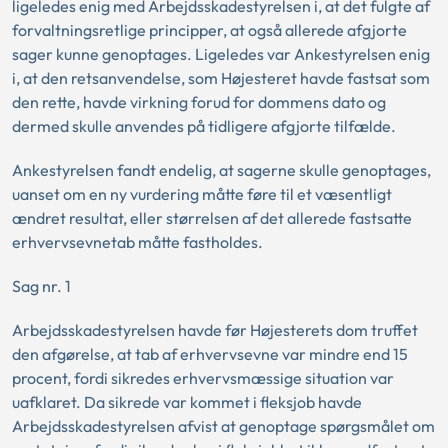
ligeledes enig med Arbejdsskadestyrelsen i, at det fulgte af
forvaltningsretlige principper, at også allerede afgjorte
sager kunne genoptages. Ligeledes var Ankestyrelsen enig
i, at den retsanvendelse, som Højesteret havde fastsat som
den rette, havde virkning forud for dommens dato og
dermed skulle anvendes på tidligere afgjorte tilfælde.
Ankestyrelsen fandt endelig, at sagerne skulle genoptages,
uanset om en ny vurdering måtte føre til et væsentligt
ændret resultat, eller størrelsen af det allerede fastsatte
erhvervsevnetab måtte fastholdes.
Sag nr. 1
Arbejdsskadestyrelsen havde før Højesterets dom truffet
den afgørelse, at tab af erhvervsevne var mindre end 15
procent, fordi sikredes erhvervsmæssige situation var
uafklaret. Da sikrede var kommet i fleksjob havde
Arbejdsskadestyrelsen afvist at genoptage spørgsmålet om