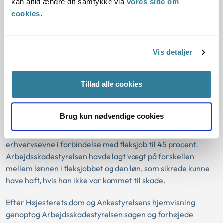
kan altid ændre dit samtykke via
vores side om
cookies
.
Forsikringsselskabet klagede over at sagen var
genoptaget.
Ankestyrelsen fandt at der var grundlag for genoptagelse,
Vis detaljer
uanset om en ny vurdering ville give anledning til et ændret
resultat. Ankestyrelsen fandt ikke grundlag for at forhøje
Tillad alle cookies
erstatningen fra 35 til 40 procent
Sag nr. 3
Brug kun nødvendige cookies
Arbejdsskadestyrelsen havde fastsat erstatning for tab af
erhvervsevne i forbindelse med fleksjob til 45 procent.
Arbejdsskadestyrelsen havde lagt vægt på forskellen
mellem lønnen i fleksjobbet og den løn, som sikrede kunne
have haft, hvis han ikke var kommet til skade.
Efter Højesterets dom og Ankestyrelsens hjemvisning
genoptog Arbejdsskadestyrelsen sagen og forhøjede