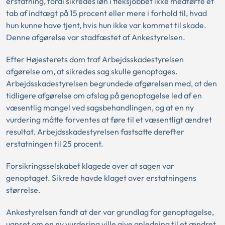
erstatning, fordi sikredes løn i fleksjobbet ikke medførte et
tab af indtægt på 15 procent eller mere i forhold til, hvad
hun kunne have tjent, hvis hun ikke var kommet til skade.
Denne afgørelse var stadfæstet af Ankestyrelsen.
Efter Højesterets dom traf Arbejdsskadestyrelsen
afgørelse om, at sikredes sag skulle genoptages.
Arbejdsskadestyrelsen begrundede afgørelsen med, at den
tidligere afgørelse om afslag på genoptagelse led af en
væsentlig mangel ved sagsbehandlingen, og at en ny
vurdering måtte forventes at føre til et væsentligt ændret
resultat. Arbejdsskadestyrelsen fastsatte derefter
erstatningen til 25 procent.
Forsikringsselskabet klagede over at sagen var
genoptaget. Sikrede havde klaget over erstatningens
størrelse.
Ankestyrelsen fandt at der var grundlag for genoptagelse,
uanset om en ny vurdering ville give anledning til et ændret