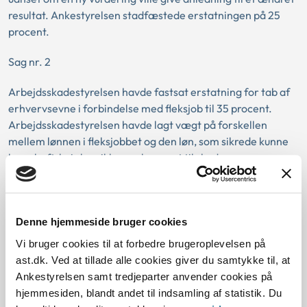
resultat. Ankestyrelsen stadfæstede erstatningen på 25
procent.
Sag nr. 2
Arbejdsskadestyrelsen havde fastsat erstatning for tab af
erhvervsevne i forbindelse med fleksjob til 35 procent.
Arbejdsskadestyrelsen havde lagt vægt på forskellen
mellem lønnen i fleksjobbet og den løn, som sikrede kunne
have haft, hvis han ikke var kommet til skade.
Efter Højesterets dom traf Arbejdsskadestyrelsen
afgørelse om, at sikredes sag skulle genoptages.
Arbejdsskadestyrelsen begrundede afgørelsen med, at den
Denne hjemmeside bruger cookies
tidligere afgørelse om afslag på genoptagelse led af en
Vi bruger cookies til at forbedre brugeroplevelsen på
væsentlig mangel ved sagsbehandlingen, og at en ny
ast.dk. Ved at tillade alle cookies giver du samtykke til, at
vurdering måtte forventes at føre til et væsentligt ændret
Ankestyrelsen samt tredjeparter anvender cookies på
resultat. Arbejdsskadestyrelsen forhøjede derefter
hjemmesiden, blandt andet til indsamling af statistik. Du
erstatningen til 40 procent.