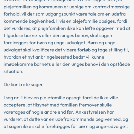
plejefamilien og kommunen er uenige om kontraktmæssige
forhold, vil der som udgangspunkt være tale om en udefra
kommende begivenhed. Hvis en plejefamilie opsiges, fordi
det vurderes, at plejefamilien ikke kan løfte opgaven med at
tilgodese barnets eller den unges behov, skal sagen
forelægges for børn og unge-udvalget. Børn og unge-
udvalget skal kvalificere det videre forløb og tage stilling til,
hvordan et nyt anbringelsessted bedst vil kunne
imødekomme barnets eller den unges behov i den opståede
situation.
De konkrete sager
I sag nr. 1 blev en plejefamilie opsagt, fordi de ikke ville
acceptere, at tilsynet med familien fremover skulle
varetages af nogle andre end før. Ankestyrelsen har
vurderet, at dette var en udefra kommende begivenhed, og
at sagen ikke skulle forelægges for børn og unge-udvalget.