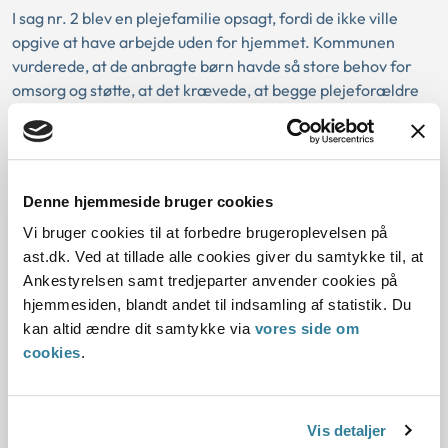
I sag nr. 2 blev en plejefamilie opsagt, fordi de ikke ville
opgive at have arbejde uden for hjemmet. Kommunen
vurderede, at de anbragte børn havde så store behov for
omsorg og støtte, at det krævede, at begge plejeforældre
var til stede i hjemmet. Ankestyrelsen vurderede, at sagen
skulle forelægges for børn og unge-udvalget.
Denne hjemmeside bruger cookies
Baggrund for at offentliggøre denne
Vi bruger cookies til at forbedre brugeroplevelsen på
principmeddelelse:
ast.dk. Ved at tillade alle cookies giver du samtykke til, at
Ankestyrelsen samt tredjeparter anvender cookies på
Gældende regler
hjemmesiden, blandt andet til indsamling af statistik. Du
kan altid ændre dit samtykke via
vores side om
cookies
.
Afgørelse:
Afgørelse:
Vis detaljer