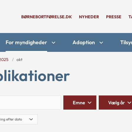
BØRNEBORTFØRELSE.DK
NYHEDER
PRESSE
T
For myndigheder
Adoption
Tilsy
2025
okt
likationer
Søg
Emne
Vælg år