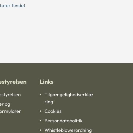
ltater fundet
styrelsen
Links
styrelsen
Tilgængelighedserklæ
ring
er og
formularer
Cookies
Persondatapolitik
Whistleblowerordning