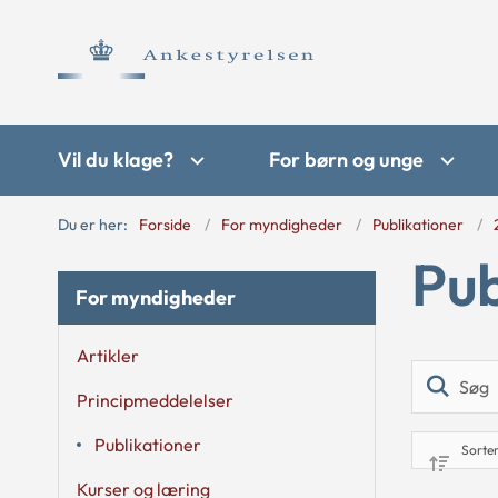
Vil du klage?
For børn og unge
Du er her:
Forside
For myndigheder
Publikationer
Pub
For myndigheder
Artikler
Principmeddelelser
Publikationer
Kurser og læring