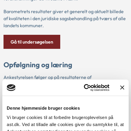
Barometrets resultater giver et generelt og aktuelt billede
af kvaliteten i den juridiske sagsbehandling på tværs af alle
landets kommuner.
Gå til undersøgelsen
Opfølgning og læring
Ankestyrelsen følger op på resultaterne af
Handicapsagsbarometret i forbindelse med undervisnings-
og kompetenceudviklingsinitiativer i
retssikkerhedsprogrammet. Ankestyrelsen tilbyder
desuden kommunerne forskellige typer af læringsforløb
Denne hjemmeside bruger cookies
med fokus på
de generelle sagsbehandlingsregler
,
Vi bruger cookies til at forbedre brugeroplevelsen på
herunder
helhedsvurdering
og
sagsoplysning
.
ast.dk. Ved at tillade alle cookies giver du samtykke til, at