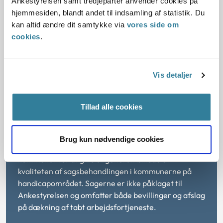
Ankestyrelsen samt tredjeparter anvender cookies på
På baggrund af gentagne udfordringer i de målte sager i
hjemmesiden, blandt andet til indsamling af statistik. Du
handicapssagsbarometrene kan Ankestyrelsen konstatere,
kan altid ændre dit samtykke via
vores side om
at
Ankestyrelsens generelle udtalelse fra 2023 om
cookies
.
kommunernes offentliggørelse af sagsbehandlingsfrister
på det social område
, ikke har været tilstrækkelig.
Ankestyrelsen vil derfor i den kommende tid udkomme med
et lettere tilgængeligt læringsmateriale angående
Vis detaljer
sagsbehandlingsfristerne.
Tillad alle cookies
Om Handicapsagsbarometret
Brug kun nødvendige cookies
Ankestyrelsen gennemgår sager fra alle landets
kommuner for at give et generelt billede af
kvaliteten af sagsbehandlingen i kommunerne på
handicapområdet. Sagerne er ikke påklaget til
Ankestyrelsen og omfatter både bevillinger og afslag
på dækning af tabt arbejdsfortjeneste.