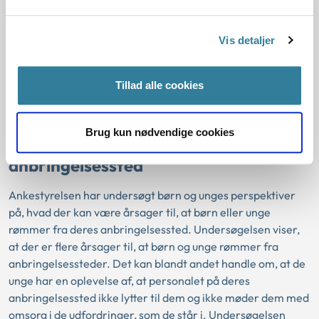
aktivitetsparate borgere.
Læs artiklen
Vis detaljer
Tillad alle cookies
Ny undersøgelse: Børn og unge
rømmer, når de ikke føler sig lyttet til
Brug kun nødvendige cookies
eller forstået af personalet på deres
anbringelsessted
Ankestyrelsen har undersøgt børn og unges perspektiver
på, hvad der kan være årsager til, at børn eller unge
rømmer fra deres anbringelsessted. Undersøgelsen viser,
at der er flere årsager til, at børn og unge rømmer fra
anbringelsessteder. Det kan blandt andet handle om, at de
unge har en oplevelse af, at personalet på deres
anbringelsessted ikke lytter til dem og ikke møder dem med
omsorg i de udfordringer, som de står i. Undersøgelsen