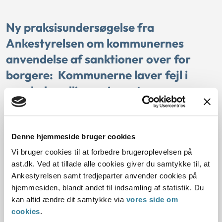
Ny praksisundersøgelse fra
Ankestyrelsen om kommunernes
anvendelse af sanktioner over for
borgere: Kommunerne laver fejl i
sagsbehandlingen i næsten en
tredjedel af sagerne
Ankestyrelsen har gennemgået 96 sager fra 12 kommuner,
Denne hjemmeside bruger cookies
hvor kommunen har sanktioneret en jobparat eller en
aktivitetsparat kontanthjælpsmodtager efter § 36 og § 37 i
Vi bruger cookies til at forbedre brugeroplevelsen på
lov om aktiv socialpolitik (LAS). Undersøgelsen viser, at
ast.dk. Ved at tillade alle cookies giver du samtykke til, at
Ankestyrelsen enten ville ændre eller hjemvise afgørelsen i
Ankestyrelsen samt tredjeparter anvender cookies på
næsten en tredjedel af sagerne, hvis de var blevet
hjemmesiden, blandt andet til indsamling af statistik. Du
behandlet som klagesager. Størstedelen af sagerne, som
kan altid ændre dit samtykke via
vores side om
Ankestyrelsen ville ændre eller hjemvise, handler om
cookies
.