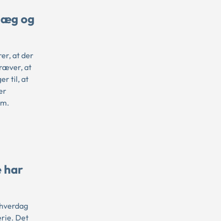
læg og
r, at der
kræver, at
 til, at
er
om.
e har
 hverdag
erie. Det