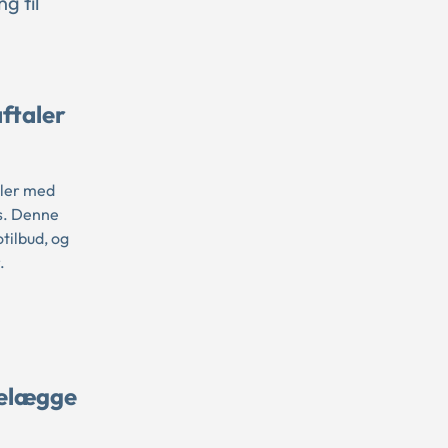
g til
ftaler
aler med
s. Denne
tilbud, og
r.
relægge