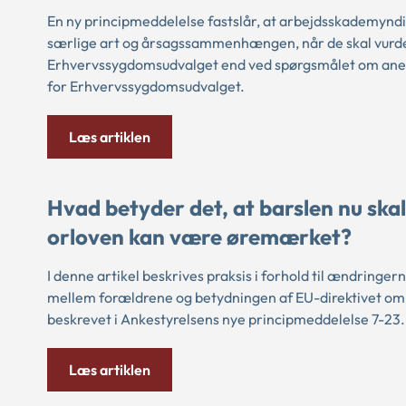
En ny principmeddelelse fastslår, at arbejdsskademyndi
særlige art og årsagssammenhængen, når de skal vurde
Erhvervssygdomsudvalget end ved spørgsmålet om anerke
for Erhvervssygdomsudvalget.
Læs artiklen
Hvad betyder det, at barslen nu skal
orloven kan være øremærket?
I denne artikel beskrives praksis i forhold til ændringer
mellem forældrene og betydningen af EU-direktivet om 
beskrevet i Ankestyrelsens nye principmeddelelse 7-23
Læs artiklen