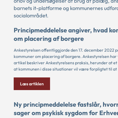
orlov og undersøgelser af brug af pålæg, an
barnets it-platforme og kommunernes udfor
socialområdet.
Principmeddelelse angiver, hvad kom
om placering af borgere
Ankestyrelsen offentliggjorde den 17. december 2022 p
kommuner om placering af borgere. Ankestyrelsen har 
artikel beskriver Ankestyrelsens praksis, herunder at et
at kommunen i disse situationer vil være forpligtet til a
Læs artiklen
Ny principmeddelelse fastslår, hv
sager om psykisk sygdom for Erhv