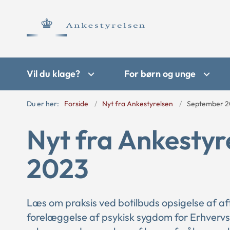
Vil du klage?
For børn og unge
Du er her:
Forside
Nyt fra Ankestyrelsen
September 
Nyt fra Ankestyr
2023
Læs om praksis ved botilbuds opsigelse af a
forelæggelse af psykisk sygdom for Erhverv