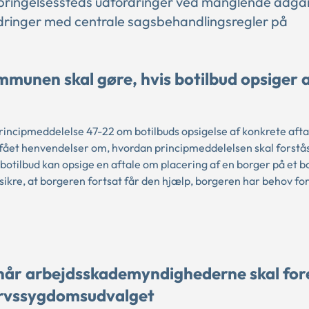
bringelsessteds udfordringer ved manglende adgan
dringer med centrale sagsbehandlingsregler på
munen skal gøre, hvis botilbud opsiger a
rincipmeddelelse 47-22 om botilbuds opsigelse af konkrete aft
fået henvendelser om, hvordan principmeddelelsen skal forstå
 botilbud kan opsige en aftale om placering af en borger på et bo
t sikre, at borgeren fortsat får den hjælp, borgeren har behov fo
ornår arbejdsskademyndighederne skal fo
ervssygdomsudvalget