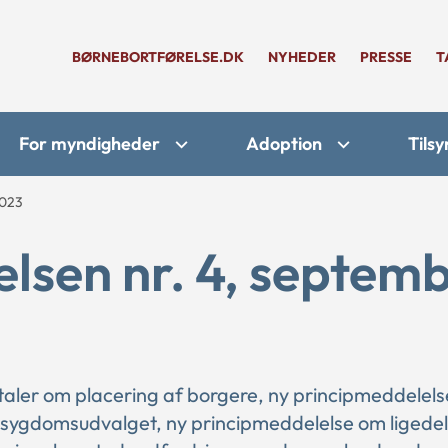
BØRNEBORTFØRELSE.DK
NYHEDER
PRESSE
T
For myndigheder
Adoption
Tilsy
2023
elsen nr. 4, septem
ftaler om placering af borgere, ny principmeddelel
ssygdomsudvalget, ny principmeddelelse om ligedel