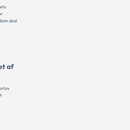
ets
or
dom skal
et af
orlov
t