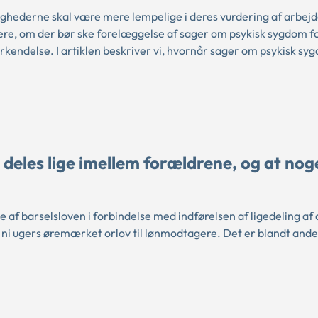
ghederne skal være mere lempelige i deres vurdering af arbejd
re, om der bør ske forelæggelse af sager om psykisk sygdom f
ndelse. I artiklen beskriver vi, hvornår sager om psykisk syg
 deles lige imellem forældrene, og at nog
ne af barselsloven i forbindelse med indførelsen af ligedeling af 
ni ugers øremærket orlov til lønmodtagere. Det er blandt ande
.