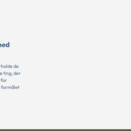
med
rholde de
e ting, der
 for
m formålet