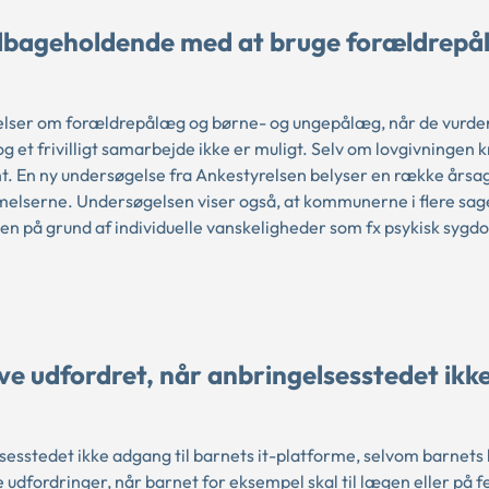
ilbageholdende med at bruge forældrepå
ser om forældrepålæg og børne- og ungepålæg, når de vurdere
e, og et frivilligt samarbejde ikke er muligt. Selv om lovgivningen 
En ny undersøgelse fra Ankestyrelsen belyser en række årsager
lserne. Undersøgelsen viser også, at kommunerne i flere sag
en på grund af individuelle vanskeligheder som fx psykisk sygd
e udfordret, når anbringelsesstedet ikk
sesstedet ikke adgang til barnets it-platforme, selvom barnets
udfordringer, når barnet for eksempel skal til lægen eller på f