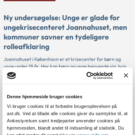
Ny undersøgelse: Unge er glade for
ungekrisecenteret Joannahuset, men
kommuner savner en tydeligere
rolleafklaring
Joannahuset i København er et krisecenter for børn og
unge under 18 år. Her kan børn og unge henvende sig, hvis
de har brug for hjælp. En ny undersøgelse fra
Ankestyrelsen viser, at siden ungekrisecentrets åbnede i
2020, har 361 børn og unge henvendt sig i Joannahuset. Vi
har i undersøgelsen talt med tre unge. De har været glade
Denne hjemmeside bruger cookies
for den støtte og rådgivning, de har fået hos Joannahuset.
Vi bruger cookies til at forbedre brugeroplevelsen på
Vi har også talt med kommuner, som fortæller, at
ast.dk. Ved at tillade alle cookies giver du samtykke til, at
ungekrisecentret skaber værdi for børn og unge i krise,
Ankestyrelsen samt tredjeparter anvender cookies på
men at de savner en tydeligere rolleafklaring i samarbejdet
hjemmesiden, blandt andet til indsamling af statistik. Du
med Joannahuset.