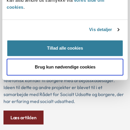
kan altid ændre dit samtykke via
vores side om
cookies
.
Læs artiklen
Vis detaljer
Ankestyrelsen søsætter nyt projekt
om øget telefonisk kontakt til borgere
Tillad alle cookies
med arbejdsskadesager
I Ankestyrelsen arbejder vi systematisk med
Brug kun nødvendige cookies
borgerdeltagelse, og nu starter vi et projekt om øget
telefonisk kontakt til borgere med arbejdsskadesager.
Ideen til dette og andre projekter er blevet til i et
samarbejde med Rådet for Socialt Udsatte og borgere, der
har erfaring med socialt udsathed.
Læs artiklen