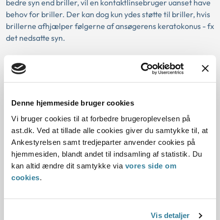
bedre syn end briller, vil en kontaktlinsebruger uanset have
behov for briller. Der kan dog kun ydes støtte til briller, hvis
brillerne afhjælper følgerne af ansøgerens keratokonus - fx
det nedsatte syn.
Ankestyrelsens principmeddelelse 47-
22 om botilbud - opsigelse –
serviceloven
Denne hjemmeside bruger cookies
Vi bruger cookies til at forbedre brugeroplevelsen på
Når en kommune placerer en borger på et konkret botilbud,
ast.dk. Ved at tillade alle cookies giver du samtykke til, at
sker det efter en afgørelse truffet af kommunen over for
Ankestyrelsen samt tredjeparter anvender cookies på
borgeren og efter en aftale mellem kommunen og
hjemmesiden, blandt andet til indsamling af statistik. Du
botilbuddet om placeringen af borgeren.
kan altid ændre dit samtykke via
vores side om
cookies
.
Botilbuddet kan opsige aftalen med kommunen.
Principmeddelelsen fastslår, at kommunen i det tilfælde
kan udvisitere borger fra botilbuddet. Kommunen skal sikre
sig, at borgeren får den nødvendige hjælp, herunder ved
Vis detaljer