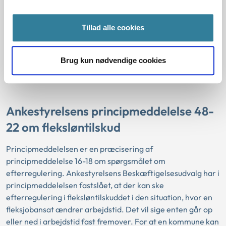
visitering til et nyt botilbud.
Tillad alle cookies
I visse tilfælde kan borgeren ikke selv give samtykke til at
flytte ind på et nyt botilbud. I sådanne tilfælde skal der
foretages en konkret vurdering af, om alle betingelserne
Brug kun nødvendige cookies
for at flytte borgeren efter servicelovens særlige regler om
flytning uden samtykke er opfyldt.
Ankestyrelsens principmeddelelse 48-
22 om fleksløntilskud
Principmeddelelsen er en præcisering af
principmeddelelse 16-18 om spørgsmålet om
efterregulering. Ankestyrelsens Beskæftigelsesudvalg har i
principmeddelelsen fastslået, at der kan ske
efterregulering i fleksløntilskuddet i den situation, hvor en
fleksjobansat ændrer arbejdstid. Det vil sige enten går op
eller ned i arbejdstid fast fremover. For at en kommune kan