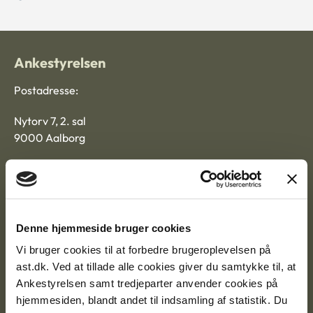
Ankestyrelsen
Postadresse:
Nytorv 7, 2. sal
9000 Aalborg
Ankestyrelsen Aalborg
Denne hjemmeside bruger cookies
Ankestyrelsen København
Vi bruger cookies til at forbedre brugeroplevelsen på
ast.dk. Ved at tillade alle cookies giver du samtykke til, at
Ankestyrelsen samt tredjeparter anvender cookies på
EAN: 57 98 000 35 48 21
hjemmesiden, blandt andet til indsamling af statistik. Du
CVR: 1007 4002