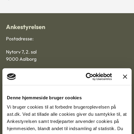
Ankestyrelsen
Postadresse:
Nytorv 7, 2. sal
9000 Aalborg
Ankestyrelsen Aalborg
Denne hjemmeside bruger cookies
Ankestyrelsen København
Vi bruger cookies til at forbedre brugeroplevelsen på
ast.dk. Ved at tillade alle cookies giver du samtykke til, at
Ankestyrelsen samt tredjeparter anvender cookies på
EAN: 57 98 000 35 48 21
hjemmesiden, blandt andet til indsamling af statistik. Du
CVR: 1007 4002