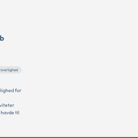
ub
svarlighed
lighed for
viteter
havde til