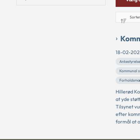
Kommu
18-02-202
Ankestyrels
Kommunal st
Forholdsmæ
Hillerød K
at yde støt
Tilsynet v
efter komm
formål at o