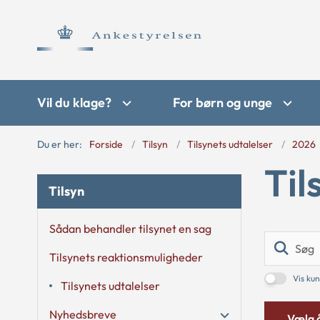
Vil du klage?
For børn og unge
Du er her:
Forside
Tilsyn
Tilsynets udtalelser
2026
Til
Tilsyn
Sådan behandler tilsynet en sag
Tilsynets reaktionsmuligheder
Vis kun
Tilsynets udtalelser
Nyhedsbreve
Vælg 