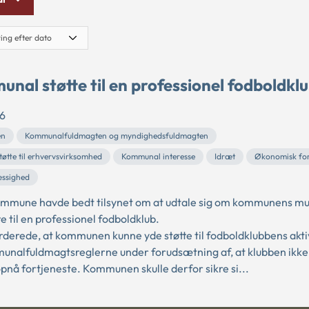
nal støtte til en professionel fodboldkl
6
en
Kommunalfuldmagten og myndighedsfuldmagten
øtte til erhvervsvirksomhed
Kommunal interesse
Idræt
Økonomisk for
ssighed
ommune havde bedt tilsynet om at udtale sig om kommunens mu
te til en professionel fodboldklub.
urderede, at kommunen kunne yde støtte til fodboldklubbens akti
unalfuldmagtsreglerne under forudsætning af, at klubben ikke 
pnå fortjeneste. Kommunen skulle derfor sikre si...