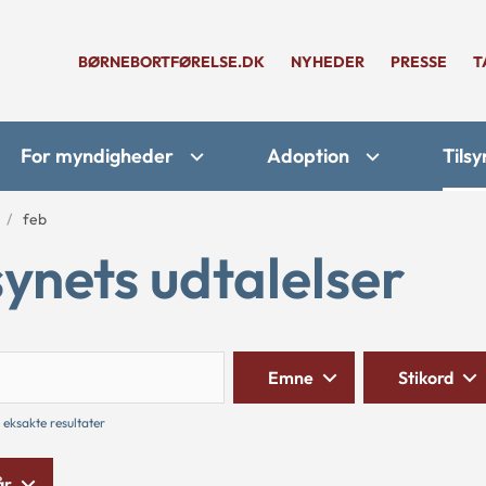
BØRNEBORTFØRELSE.DK
NYHEDER
PRESSE
T
For myndigheder
Adoption
Tilsy
feb
synets udtalelser
Søg
Emne
Stikord
 eksakte resultater
år