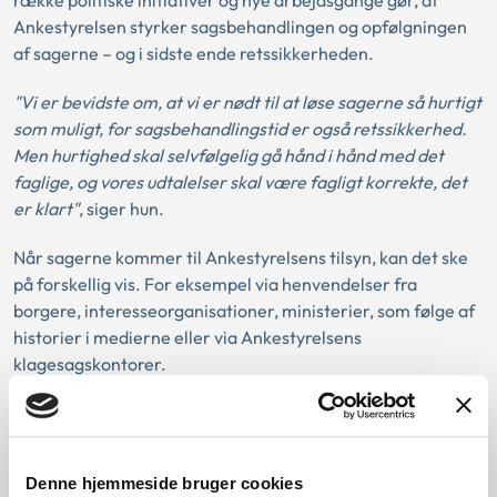
Ankestyrelsen styrker sagsbehandlingen og opfølgningen
af sagerne – og i sidste ende retssikkerheden.
"Vi er bevidste om, at vi er nødt til at løse sagerne så hurtigt
som muligt, for sagsbehandlingstid er også retssikkerhed.
Men hurtighed skal selvfølgelig gå hånd i hånd med det
faglige, og vores udtalelser skal være fagligt korrekte, det
er klart"
, siger hun.
Når sagerne kommer til Ankestyrelsens tilsyn, kan det ske
på forskellig vis. For eksempel via henvendelser fra
borgere, interesseorganisationer, ministerier, som følge af
historier i medierne eller via Ankestyrelsens
klagesagskontorer.
"Mængden af sager vi skal behandle, ser ikke ud til at
aftage i år, men vi har et særligt fokus på socialområdet,
hvor vi skal afslutte en stor del af sagerne indenfor en
Denne hjemmeside bruger cookies
særlig frist. Dette fokus afspejler også den store eksterne