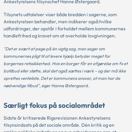
Ankestyrelsens tilsynschef Hanne Østergaard.
Tilsynets udtalelser viser både bredden i sagerne, som
Ankestyrelsen behandler, men indikerer også hvilke
udfordringer, der opstår i forholdet mellem kommunernes
handlefrihed og kravet om at overholde lovgivningen.
"Det er svært at pege på én vigtig sag, men sager om
kommunernes pligt til at levere hjælp betyder meget for
borgernes retssikkerhed. Hvis en borger får en afgørelse om fx et
botilbud eller støtte, skal det også sættes i værk – og der må ikke
oprettes venteliste. Det er kommunens ansvar, at man har de
nødvendige tilbud"
, siger Hanne Østergaard.
Særligt fokus på socialområdet
Sidste år kritiserede Rigsrevisionen Ankestyrelsens
tilsynsindsats på det sociale område. Dén kritik og en
række politiske initiativer og nye arbejdsgange gør, at