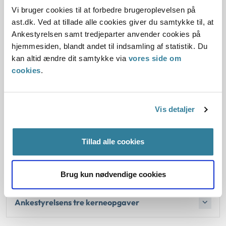
interesse, der er på socialområdet"
, siger Hanne
Vi bruger cookies til at forbedre brugeroplevelsen på
Østergaard.
ast.dk. Ved at tillade alle cookies giver du samtykke til, at
Ankestyrelsen samt tredjeparter anvender cookies på
I faktaark 1 findes eksempler på tilsynssager på
hjemmesiden, blandt andet til indsamling af statistik. Du
socialområdet gennem 2025.
kan altid ændre dit samtykke via
vores side om
I faktaark 2 findes tilsynssager, der forholder sig til
cookies
.
kommunernes forhold til kommunalfuldmagten.
I faktaark 3 findes mere om Ankestyrelsen tre ordnede
kerneopgaver.
Vis detaljer
Tillad alle cookies
Tilsynssager på socialområdet
Kommunalfuldmagten, hvad må kommunerne?
Brug kun nødvendige cookies
Ankestyrelsens tre kerneopgaver