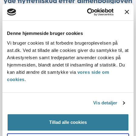
yde flyttetilskud efter almenboligloven
02-07-2025
Sektorlovgivningen
Almenboligloven
Ankestyrelsen
Ankestyrelsen vurderede, at Egedal Kommune handlede i
Denne hjemmeside bruger cookies
strid med almenboligloven ved at dække
Vi bruger cookies til at forbedre brugeroplevelsen på
plejehjemsbeboeres udgifter i forbindelse med fraflytning
ast.dk. Ved at tillade alle cookies giver du samtykke til, at
fra plejeboliger, som kommunen har besluttet at nedlægge.
Ankestyrelsen samt tredjeparter anvender cookies på
hjemmesiden, blandt andet til indsamling af statistik. Du
Vejle Kommunes praksis med at yde
kan altid ændre dit samtykke via
vores side om
flyttetilskud efter almenboligloven
cookies
.
01-07-2025
Vis detaljer
Sektorlovgivningen
Almenboligloven
Ankestyrelsen
Ankestyrelsen vurderede, at Vejle Kommune handlede i
strid med almenboligloven ved at dække
Tillad alle cookies
plejehjemsbeboeres udgifter i forbindelse med fraflytning