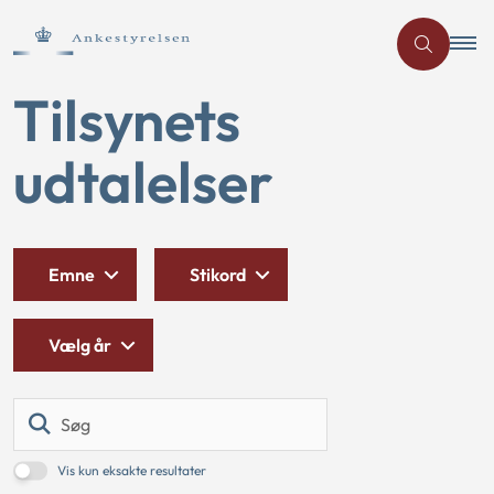
Tilsynets
udtalelser
Emne
Stikord
Vælg år
Søg
Vis kun eksakte resultater