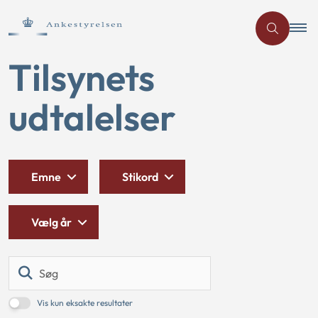
Tilsynets
udtalelser
Emne
Stikord
Vælg år
Søg
Vis kun eksakte resultater