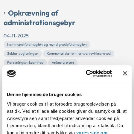
Opkrævning af
administrationsgebyr
04-11-2025
Kommunalfuldmagten og myndighedsfuldmagten
Sektorlovgivningen
Kommunal støtte til erhvervsvirksomhed
Forsyningsvirksomhed
Ankestyrelsen
Hvidovre Kommune havde opkrævet administrationsgebyr
for håndtering af tjenestemandspensioner for et
forsyningsselskab.
Ankestyrelsen vurderede, at kommunen handlede i strid
Denne hjemmeside bruger cookies
med lovgivningen ved at opkræve gebyr. Der var ikke
Vi bruger cookies til at forbedre brugeroplevelsen på
hjemmel i vandsektorlovens § 34, stk. 3 og 5, til at opkræve
ast.dk. Ved at tillade alle cookies giver du samtykke til, at
gebyr for den opgave, som kommunen efter bestemmelsen
Ankestyrelsen samt tredjeparter anvender cookies på
var pål...
hjemmesiden, blandt andet til indsamling af statistik. Du
kan altid ændre dit samtykke via
vores side om